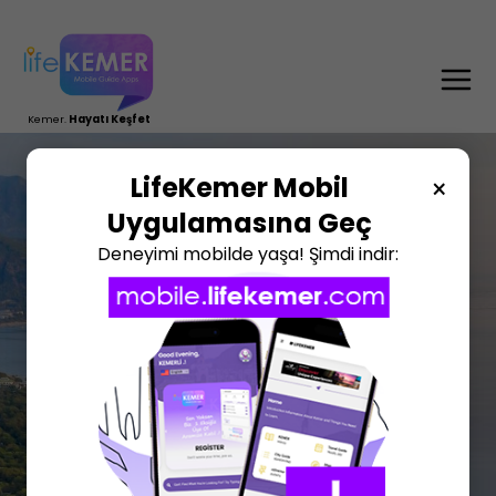
TR
DE
RU
EN
Kemer.
Hayatı Keşfet
LifeKemer Mobil
×
Uygulamasına Geç
Deneyimi mobilde yaşa! Şimdi indir: