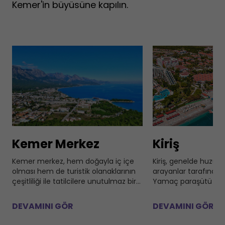
Kemer'in büyüsüne kapılın.
Kemer Merkez
Kiriş
Kemer merkez, hem doğayla iç içe
Kiriş, genelde huzurlu 
olması hem de turistik olanaklarının
arayanlar tarafından t
çeşitliliği ile tatilcilere unutulmaz bir
Yamaç paraşütü gibi
deneyim sunar. Bu alanı gezip
adrenalinli sporlar b
görmek, hem kültürel hem de doğal
bulunmamakla birlikt
DEVAMINI GÖR
DEVAMINI GÖR
güzellikleri bir arada deneyimlemek
huzur dolu bir atmos
için idealdir
doğa keyfi sunar. Kiri