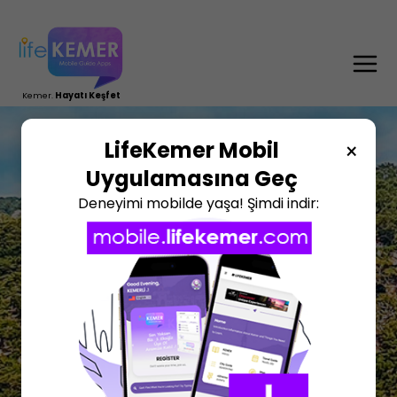
TR
DE
RU
EN
Kemer.
Hayatı Keşfet
LifeKemer Mobil
×
Uygulamasına Geç
Deneyimi mobilde yaşa! Şimdi indir: