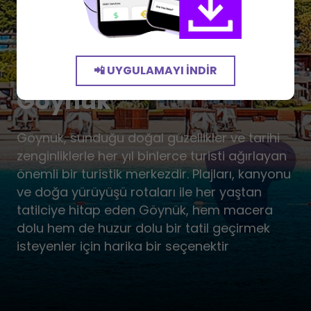
📲 UYGULAMAYI İNDIR
Göynük
Göynük, sunduğu doğal güzellikler ve tarihi
zenginliklerle her yıl binlerce turisti ağırlayan
önemli bir turistik merkezdir. Plajları, kanyonu
ve doğa yürüyüşü rotaları ile her yaştan
tatilciye hitap eden Göynük, hem macera
dolu hem de huzur dolu bir tatil geçirmek
isteyenler için harika bir seçenektir