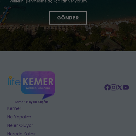
verilerin işlenmesine açıkça izin veriyorum.
Kemer.
Hayatı Keşfet
Kemer
Ne Yapalım
Neler Oluyor
Nerede Kalınır