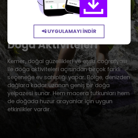
📲 UYGULAMAYI İNDIR
Doğa Aktiviteleri
Kemer, doğal güzellikleri ve eşsiz coğrafyası
ile doğa aktiviteleri açısından birçok farklı
seçeneğe ev sahipliği yapar. Bölge, denizden
dağlara kadar uzanan geniş bir doğa
yelpazesi sunar. Hem macera tutkunları hem
de doğada huzur arayanlar için uygun
etkinlikler vardır.