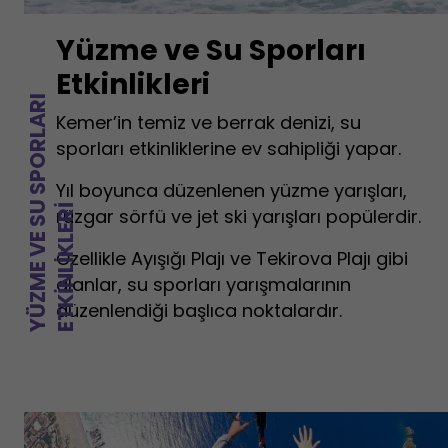
Yüzme ve Su Sporları
Etkinlikleri
Y
Ü
Z
M
E
V
E
S
U
S
P
O
R
L
A
R
I
E
T
K
I
N
L
I
K
L
E
R
Kemer’in temiz ve berrak denizi, su
sporları etkinliklerine ev sahipliği yapar.
Yıl boyunca düzenlenen yüzme yarışları,
I
rüzgar sörfü ve jet ski yarışları popülerdir.
Özellikle Ayışığı Plajı ve Tekirova Plajı gibi
alanlar, su sporları yarışmalarının
düzenlendiği başlıca noktalardır.