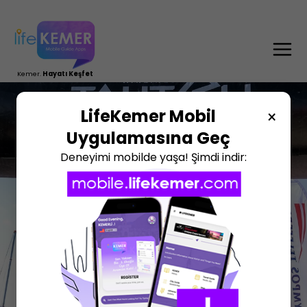
TR
DE
RU
EN
Kemer.
Hayatı Keşfet
LifeKemer Mobil
×
Uygulamasına Geç
Deneyimi mobilde yaşa! Şimdi indir: