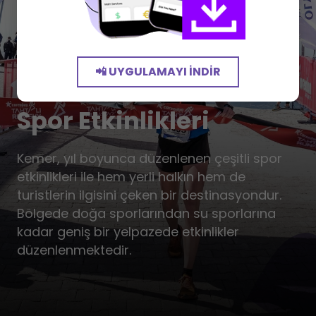
📲 UYGULAMAYI İNDIR
Spor Etkinlikleri
Kemer, yıl boyunca düzenlenen çeşitli spor
etkinlikleri ile hem yerli halkın hem de
turistlerin ilgisini çeken bir destinasyondur.
Bölgede doğa sporlarından su sporlarına
kadar geniş bir yelpazede etkinlikler
düzenlenmektedir.