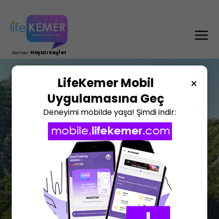
TR
DE
RU
EN
Kemer.
Hayatı Keşfet
LifeKemer Mobil
×
Uygulamasına Geç
Deneyimi mobilde yaşa! Şimdi indir: